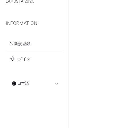
LAPOSTA 2025
INFORMATION
新規登録
ログイン
ロ
言
グ
日本語
イ
語
ン