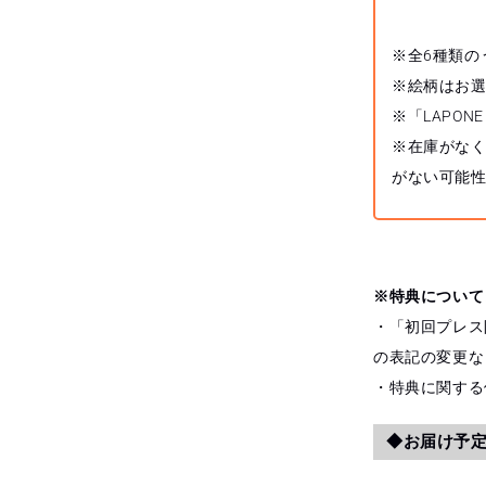
※全6種類の
※絵柄はお
※「LAPON
※在庫がな
がない可能
※特典について
・「初回プレス限
の表記の変更な
・特典に関する
◆お届け予