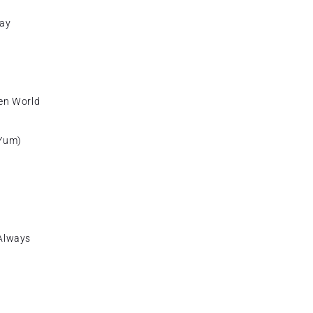
Day
en World
 Yum)
Always