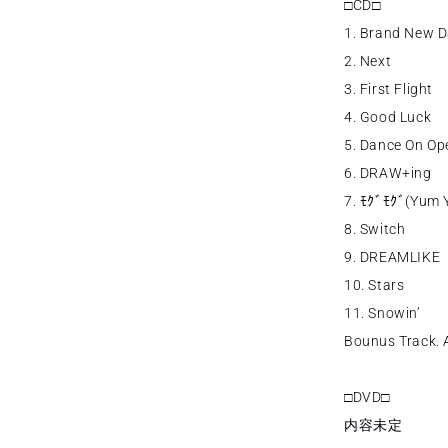
□CD□
1. Brand New 
2. Next
3. First Flight
4. Good Luck
5. Dance On Op
6. DRAW+ing
7. ﾓｸﾞﾓｸﾞ(Yum
8. Switch
9. DREAMLIKE
10. Stars
11. Snowin’
Bounus Track. 
□DVD□
内容未定