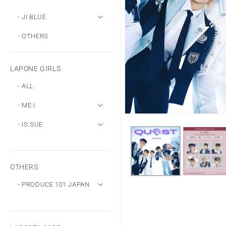
- JI BLUE
- OTHERS
LAPONE GIRLS
- ALL
- ME:I
モ
- IS:SUE
ー
ダ
ル
で
メ
OTHERS
デ
ィ
- PRODUCE 101 JAPAN
ア
(1)
を
開
く