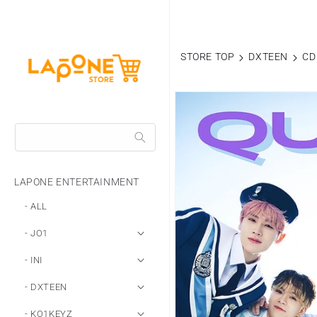
コンテ
ンツに
進む
STORE TOP
DXTEEN
CD
商品情
報にス
キップ
LAPONE ENTERTAINMENT
- ALL
- JO1
- INI
- DXTEEN
- KO1KEYZ