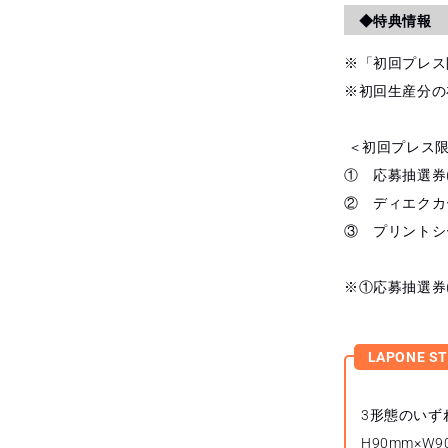
◆特典情報
※「初回プレス
※初回生産分の
＜初回プレス
① 応募抽選券(
② ディエクカー
③ プリントシー
※①応募抽選券
LAPONE S
3形態のいず
H90mm×W9