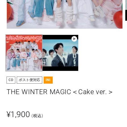
モ
ー
ダ
ル
で
メ
デ
ィ
(
ア
(1)
CD
ポスト便対応
INI
を
開
THE WINTER MAGIC＜Cake ver.＞
く
通
¥1,900
(税込)
常
価