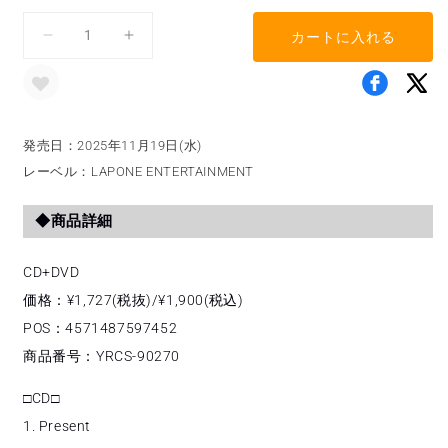
格
カートに入れる
THE
THE
WINTER
WINTER
MAGIC
MAGIC
＜
＜
Cake
Cake
発売日：2025年11月19日(水)
ver.
ver.
レーベル：LAPONE ENTERTAINMENT
＞
＞
の
の
◆商品詳細
数
数
量
量
を
を
CD+DVD
減
増
価格：
¥1,727(税抜)/¥1,900(税込)
ら
や
POS：4571487597452
す
す
商品番号：YRCS-90270
□CD□
1. Present