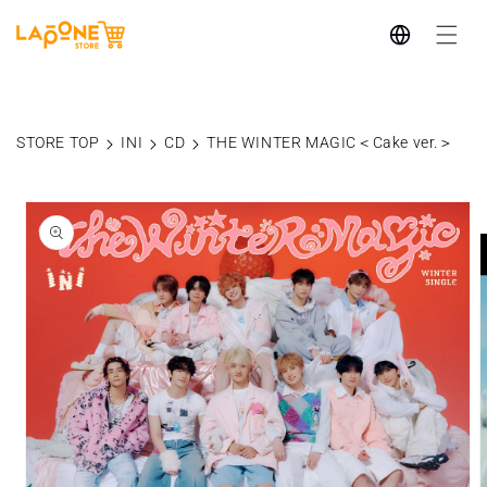
コンテ
言
ンツに
進む
語
STORE TOP
INI
CD
THE WINTER MAGIC＜Cake ver.＞
商品情
報にス
キップ