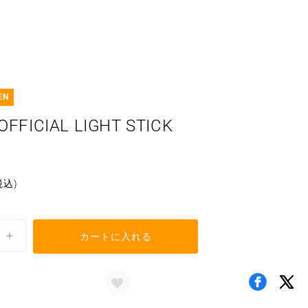
EN
OFFICIAL LIGHT STICK
税込)
カートに入れる
DXTEEN
OFFICIAL
LIGHT
STICK
の