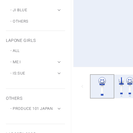
- JI BLUE
- OTHERS
LAPONE GIRLS
- ALL
- ME:I
モ
- IS:SUE
ー
ダ
ル
で
メ
OTHERS
デ
ィ
- PRODUCE 101 JAPAN
ア
(1)
を
開
く