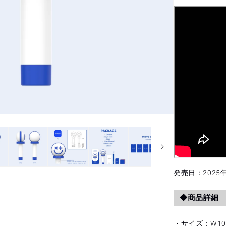
数
量
を
減
ら
す
発売日：2025年2
◆商品詳細
・サイズ：W100×