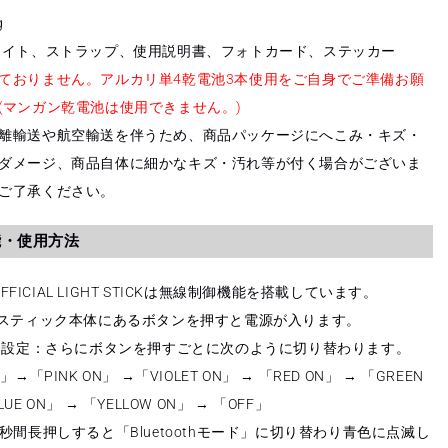
g
ライト、ストラップ、使用説明書、フォトカード、ステッカー
ておりません。アルカリ単4乾電池3本使用をご自身でご準備お願
(マンガン乾電池は使用できません。)
離輸送や航空輸送を伴うため、商品パッケージにへこみ・キズ・
ダメージ、商品自体に細かなキズ・汚れ等が付く場合がございま
ご了承ください。
能・使用方法
 OFFICIAL LIGHT STICKは無線制御機能を搭載しています。
：スティック本体にあるボタンを押すと電源が入ります。
ード設定：さらにボタンを押すごとに次のように切り替わります。
N」→「PINK ON」 →「VIOLET ON」 → 「RED ON」 → 「GREEN
LUE ON」 → 「YELLOW ON」 → 「OFF」
秒間長押しすると「Bluetoothモード」に切り替わり青色に点滅し