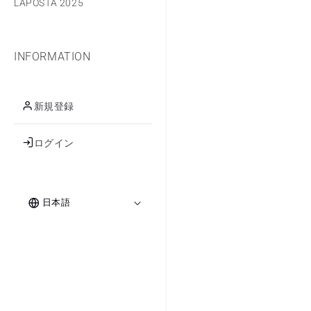
LAPOSTA 2025
INFORMATION
新規登録
ログイン
ロ
言
グ
日本語
イ
語
ン