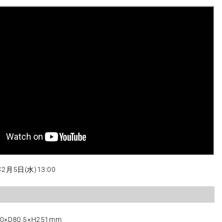
数
量
を
増
や
す
月5日(水)13:00
D80.5×H251mm