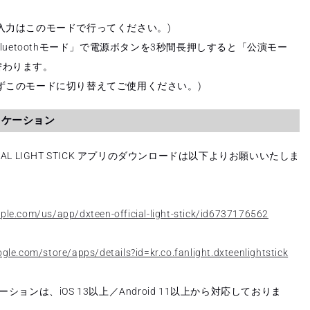
入力はこのモードで行ってください。)
luetoothモード」で電源ボタンを3秒間長押しすると「公演モー
替わります。
ずこのモードに切り替えてご使用ください。)
リケーション
FICIAL LIGHT STICK アプリのダウンロードは以下よりお願いいたしま
pple.com/us/app/dxteen-official-light-stick/id6737176562
ogle.com/store/apps/details?id=kr.co.fanlight.dxteenlightstick
ションは、iOS 13以上／Android 11以上から対応しておりま