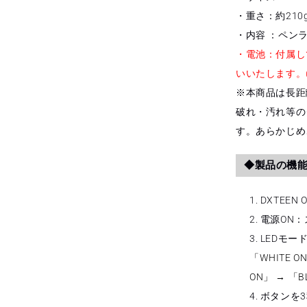
・重さ：約210
・内容 ：ペン
・電池：付属し
いいたします。
※本商品は長距
破れ・汚れ等の
す。あらかじめ
◆製品の機
DXTEEN
電源ON
LEDモ
「WHITE O
ON」 → 「B
ボタンを3