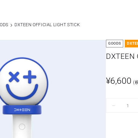
ODS
DXTEEN OFFICIAL LIGHT STICK
GOODS
DXTE
DXTEEN 
通
¥6,600
(
常
価
格
DXTEEN
OFFICIAL
LIGHT
STICK
の