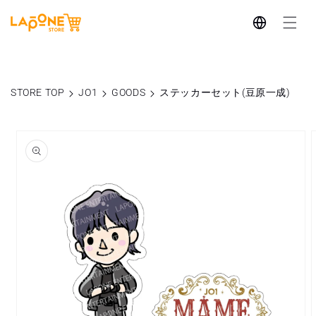
コンテ
言
ンツに
進む
語
STORE TOP
JO1
GOODS
ステッカーセット(豆原一成)
商品情
報にス
キップ