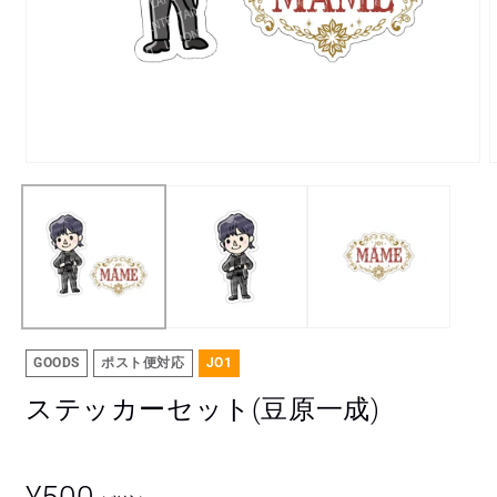
モ
ー
ダ
ル
で
メ
デ
ィ
ア
(1)
(
GOODS
ポスト便対応
JO1
を
開
ステッカーセット(豆原一成)
く
通