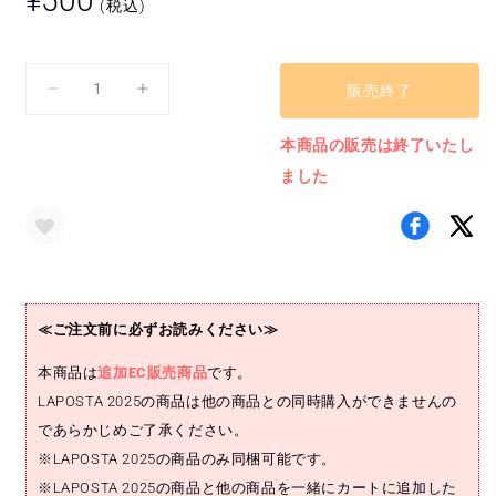
¥500
(税込)
常
価
格
販売終了
ス
ス
テ
テ
本商品の販売は終了いたし
ッ
ッ
ました
カ
カ
ー
ー
セ
セ
ッ
ッ
ト
ト
(豆
(豆
≪ご注文前に必ずお読みください≫
原
原
一
一
本商品は
追加EC販売商品
です。
成)
成)
LAPOSTA 2025の商品は他の商品との同時購入ができませんの
の
の
であらかじめご了承ください。
数
数
※LAPOSTA 2025の商品のみ同梱可能です。
量
量
※LAPOSTA 2025の商品と他の商品を一緒にカートに追加した