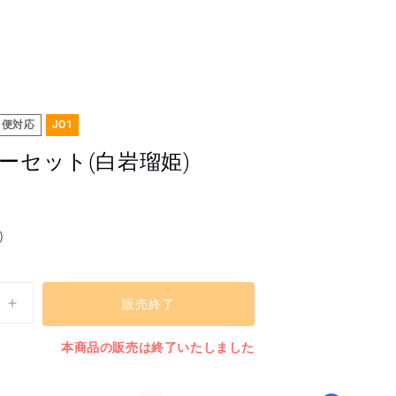
ト便対応
JO1
ーセット(白岩瑠姫)
)
販売終了
ス
テ
本商品の販売は終了いたしました
ッ
カ