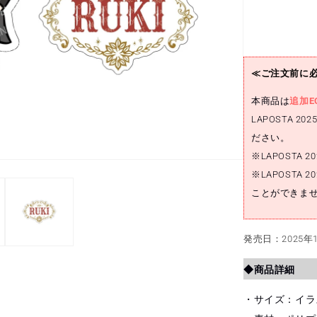
ー
セ
ッ
ト
(白
≪ご注文前に
岩
本商品は
瑠
追加E
姫)
LAPOSTA
の
ださい。
数
※LAPOSTA
量
※LAPOST
を
ことができま
減
ら
す
発売日：2025年1
◆商品詳細
・サイズ：イラス