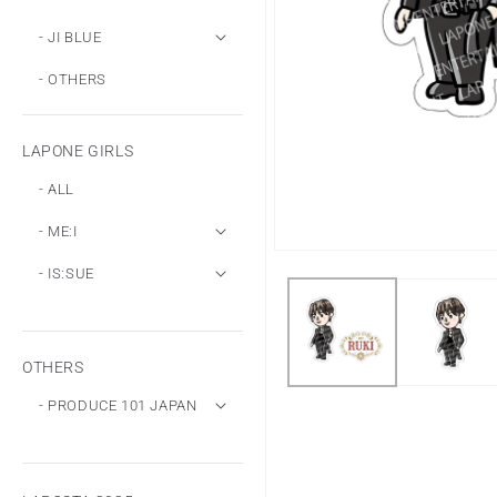
- JI BLUE
- OTHERS
LAPONE GIRLS
- ALL
- ME:I
モ
- IS:SUE
ー
ダ
ル
で
メ
OTHERS
デ
ィ
- PRODUCE 101 JAPAN
ア
(1)
を
開
く