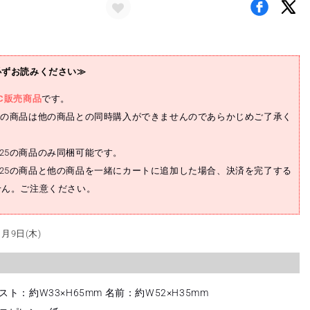
ー
セ
ッ
ト
(白
必ずお読みください≫
岩
C販売商品
瑠
です。
姫)
 2025の商品は他の商品との同時購入ができませんのであらかじめご了承く
の
数
 2025の商品のみ同梱可能です。
量
A 2025の商品と他の商品を一緒にカートに追加した場合、決済を完了する
を
せん。ご注意ください。
増
や
す
月9日(木)
ト：約W33×H65mm 名前：約W52×H35mm