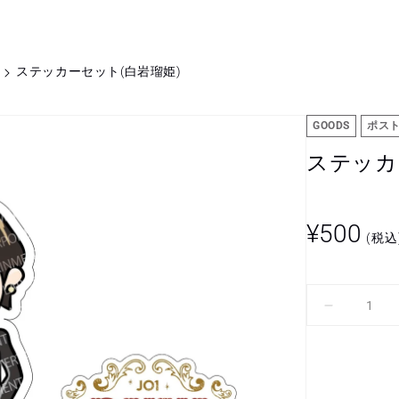
ステッカーセット(白岩瑠姫)
GOODS
ポス
ステッカ
通
¥500
(税込
常
価
格
ス
テ
ッ
カ