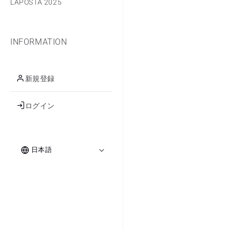
LAPOSTA 2025
INFORMATION
新規登録
ログイン
ロ
言
グ
日本語
イ
語
ン