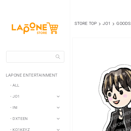
コンテ
ンツに
進む
STORE TOP
JO1
GOODS
商品情
報にス
キップ
LAPONE ENTERTAINMENT
- ALL
- JO1
- INI
- DXTEEN
- KO1KEYZ