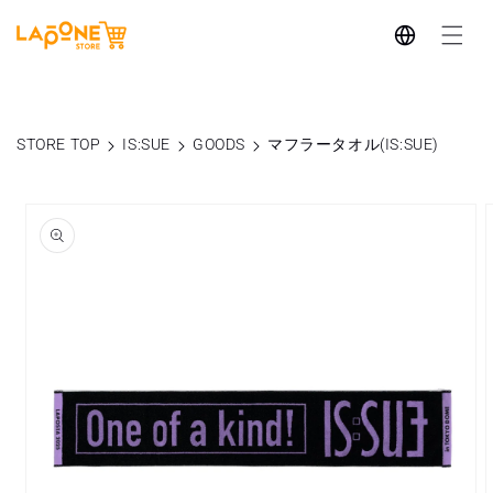
コンテ
言
ンツに
進む
語
STORE TOP
IS:SUE
GOODS
マフラータオル(IS:SUE)
商品情
報にス
キップ