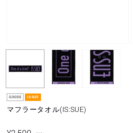
モ
ー
ダ
ル
で
メ
デ
ィ
ア
(1)
(
GOODS
IS:SUE
を
開
マフラータオル(IS:SUE)
く
通