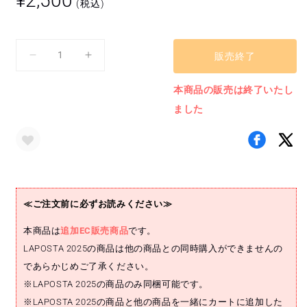
¥2,500
(税込)
常
価
格
販売終了
マ
マ
フ
フ
本商品の販売は終了いたし
ラ
ラ
ました
ー
ー
タ
タ
オ
オ
ル
ル
(IS:SUE)
(IS:SUE)
の
の
≪ご注文前に必ずお読みください≫
数
数
量
量
本商品は
追加EC販売商品
です。
を
を
LAPOSTA 2025の商品は他の商品との同時購入ができませんの
減
増
であらかじめご了承ください。
ら
や
※LAPOSTA 2025の商品のみ同梱可能です。
す
す
※LAPOSTA 2025の商品と他の商品を一緒にカートに追加した