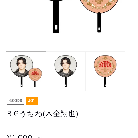
モ
ー
ダ
ル
で
メ
デ
ィ
ア
(1)
(
GOODS
JO1
を
開
BIGうちわ(木全翔也)
く
通