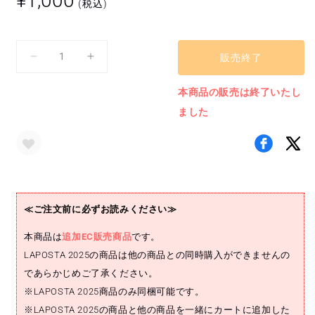
¥1,000
(税込)
常
価
格
販売終了
BIG
BIG
う
う
本商品の販売は終了いたし
ち
ち
わ
わ
ました
(木
(木
全
全
翔
翔
也)
也)
の
の
≪ご注文前に必ずお読みください≫
数
数
量
量
本商品は
追加EC販売商品
です。
を
を
LAPOSTA 2025の商品は他の商品との同時購入ができませんの
減
増
であらかじめご了承ください。
ら
や
※LAPOSTA 2025商品のみ同梱可能です。
す
す
※LAPOSTA 2025の商品と他の商品を一緒にカートに追加した