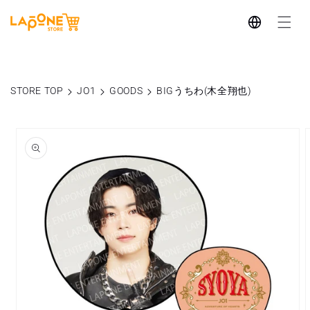
コンテ
言
ンツに
進む
語
STORE TOP
JO1
GOODS
BIGうちわ(木全翔也)
商品情
報にス
キップ