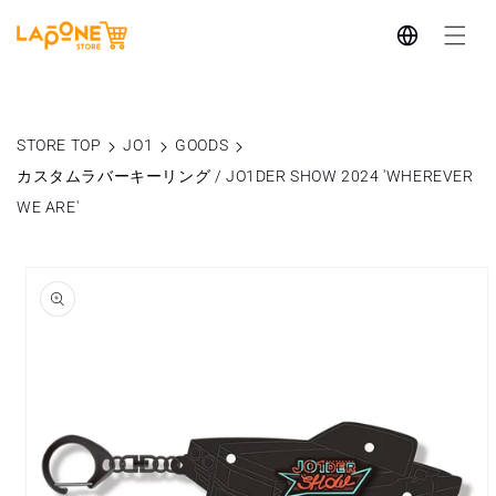
コンテ
言
ンツに
進む
語
STORE TOP
JO1
GOODS
カスタムラバーキーリング / JO1DER SHOW 2024 'WHEREVER
WE ARE'
商品情
報にス
キップ