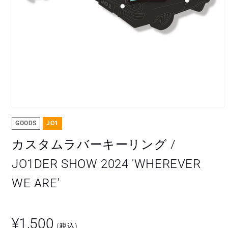
モ
ー
GOODS
JO1
ダ
ル
カスタムラバーキーリング /
で
メ
JO1DER SHOW 2024 'WHEREVER
デ
ィ
WE ARE'
ア
(1)
を
開
通
く
¥1,500
(税込)