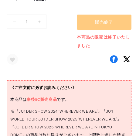
常
価
格
販売終了
カ
カ
ス
ス
本商品の販売は終了いたし
タ
タ
ました
ム
ム
ラ
ラ
バ
バ
ー
ー
キ
キ
ー
ー
《ご注文前に必ずお読みください》
リ
リ
ン
ン
本商品は
事後EC販売商品
です。
グ
グ
/
/
※『JO1DER SHOW 2024 ‘WHEREVER WE ARE’』『JO1
JO1DER
JO1DER
WORLD TOUR JO1DER SHOW 2025 ‘WHEREVER WE ARE’』
SHOW
SHOW
『JO1DER SHOW 2025 ‘WHEREVER WE ARE’IN TOKYO
2024
2024
DOME』の商品は数に限りがございます。上限数に達した時点