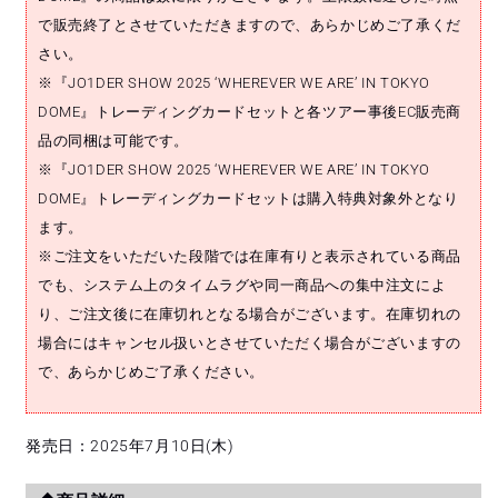
&#39;WHEREVER
&#39;WHEREVER
で販売終了とさせていただきますので、あらかじめご了承くだ
WE
WE
ARE&#39;
ARE&#39;
さい。
の
の
※『JO1DER SHOW 2025 ‘WHEREVER WE ARE’ IN TOKYO
数
数
DOME』トレーディングカードセットと各ツアー事後EC販売商
量
量
品の同梱は可能です。
を
を
※『JO1DER SHOW 2025 ‘WHEREVER WE ARE’ IN TOKYO
減
増
DOME』トレーディングカードセットは購入特典対象外となり
ら
や
ます。
す
す
※ご注文をいただいた段階では在庫有りと表示されている商品
でも、システム上のタイムラグや同一商品への集中注文によ
り、ご注文後に在庫切れとなる場合がございます。在庫切れの
場合にはキャンセル扱いとさせていただく場合がございますの
で、あらかじめご了承ください。
発売日：2025年7月10日(木)