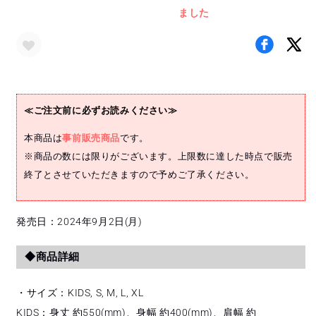
ツ
ツ
ました
の
の
数
数
量
量
を
を
減
増
≪ご注文前に必ずお読みください≫
ら
や
す
す
本商品は
事前販売商品
です。
※商品の数には限りがございます。上限数に達した時点で販売
終了とさせていただきますので予めご了承ください。
発売日：2024年9月2日(月)
◆商品詳細
・サイズ：KIDS, S, M, L, XL
KIDS：身丈 約550(mm)、身幅 約400(mm)、肩幅 約