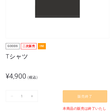
モ
ー
GOODS
二次販売
INI
ダ
ル
Tシャツ
で
メ
デ
ィ
通
¥4,900
ア
(税込)
常
(1)
を
価
開
格
く
販売終了
T
T
シ
シ
本商品の販売は終了いたし
ャ
ャ