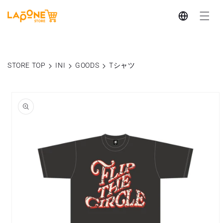
コンテ
言
ンツに
進む
語
STORE TOP
INI
GOODS
Tシャツ
商品情
報にス
キップ