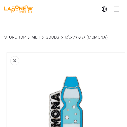
コンテ
言
ンツに
進む
語
STORE TOP
ME:I
GOODS
ピンバッジ (MOMONA)
商品情
報にス
キップ