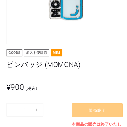
モ
ー
GOODS
ポスト便対応
ME:I
ダ
ル
ピンバッジ (MOMONA)
で
メ
デ
ィ
通
¥900
ア
(税込)
常
(1)
を
価
開
格
く
販売終了
ピ
ピ
ン
ン
本商品の販売は終了いたし
バ
バ