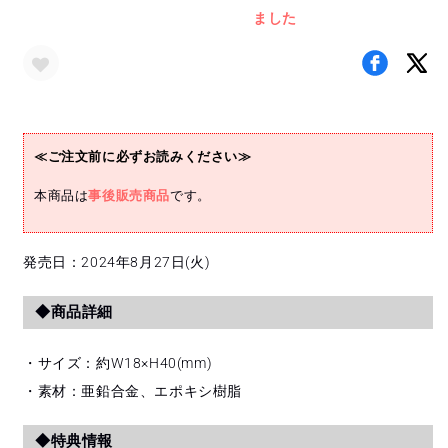
ました
ッ
ッ
ジ
ジ
(MOMONA)
(MOMONA)
の
の
数
数
量
量
≪ご注文前に必ずお読みください≫
を
を
減
増
本商品は
事後販売商品
です。
ら
や
す
す
発売日：2024年8月27日(火)
◆商品詳細
・サイズ：約W18×H40(mm)
・素材：亜鉛合金、エポキシ樹脂
◆特典情報