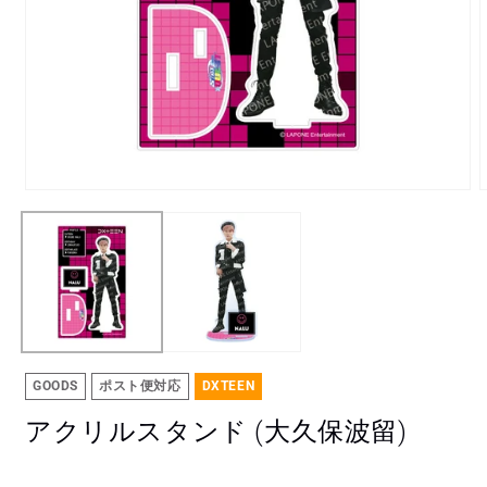
モ
ー
ダ
ル
で
メ
デ
ィ
ア
(1)
(
GOODS
ポスト便対応
DXTEEN
を
開
アクリルスタンド (大久保波留)
く