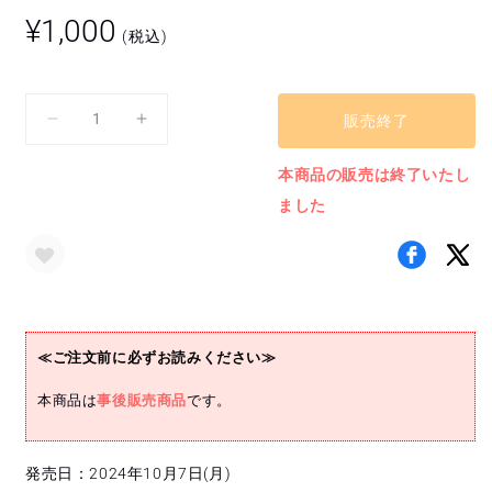
通
¥1,000
(税込)
常
価
格
販売終了
ア
ア
ク
ク
本商品の販売は終了いたし
リ
リ
ました
ル
ル
ス
ス
タ
タ
ン
ン
ド
ド
(大
(大
≪ご注文前に必ずお読みください≫
久
久
保
保
本商品は
事後販売商品
です。
波
波
留)
留)
の
の
発売日：2024年10月7日(月)