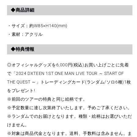
数
数
量
量
◆商品詳細
を
を
減
増
・サイズ：約W85×H140(mm)
ら
や
・素材：アクリル
す
す
◆特典情報
◎オフィシャルグッズを6,000円(税込)お買い上げごとに先着
で「2024 DXTEEN 1ST ONE MAN LIVE TOUR ～ START OF
THE QUEST ～」トレーディングカード(ランダム/ソロ6種)1枚
をプレゼント!
※前回のツアーの特典と同じ絵柄です。
※予定数量に達し次第終了いたします。予めご了承ください。
※ランダムでのお届けとなります。種類・絵柄はお選びいただ
けません。
※対象は商品代金となります。送料、手数料は含みません。ま