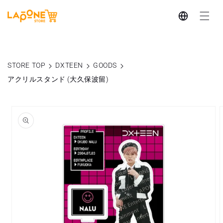
コンテ
言
ンツに
進む
語
STORE TOP
DXTEEN
GOODS
アクリルスタンド (大久保波留)
商品情
報にス
キップ