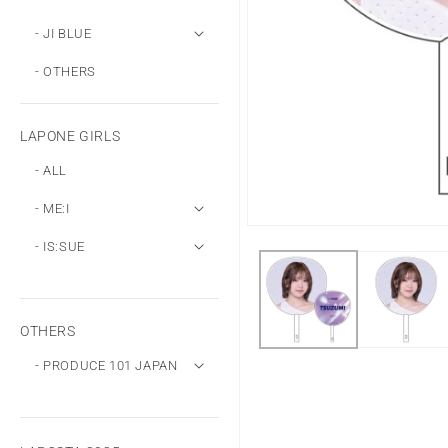
- JI BLUE
- OTHERS
LAPONE GIRLS
- ALL
- ME:I
モ
- IS:SUE
ー
ダ
ル
で
メ
OTHERS
デ
ィ
- PRODUCE 101 JAPAN
ア
(1)
を
開
く