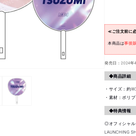
老
原
鼓)
の
≪ご注文前に
数
量
本商品は
事後
を
減
発売日：2024年4
ら
す
◆商品詳細
・サイズ：約W29
・素材：ポリプ
◆特典情報
◎オフィシャルグ
LAUNCHING