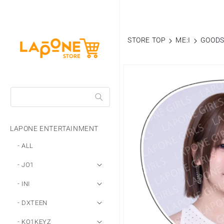
コンテ
ンツに
進む
STORE TOP
ME:I
GOOD
商品情
報にス
キップ
LAPONE ENTERTAINMENT
- ALL
- JO1
- INI
- DXTEEN
- KO1KEYZ