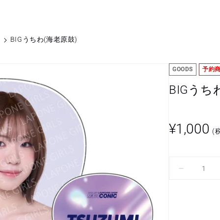
S
BIGうちわ(海老原鼓)
GOODS
予約
BIGうち
通
¥1,000
(
常
価
格
BIG
う
ち
わ
(海