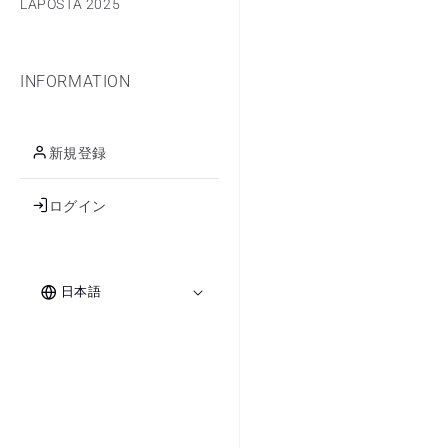
LAPOSTA 2025
INFORMATION
新規登録
ログイン
ロ
言
グ
日本語
イ
語
ン