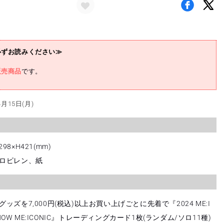
老
原
鼓)
の
必ずお読みください≫
数
量
販売商品
です。
を
増
月15日(月)
や
す
8×H421(mm)
ロピレン、紙
ッズを7,000円(税込)以上お買い上げごとに先着で『2024 ME:I
 SHOW ME:ICONIC』トレーディングカード1枚(ランダム/ソロ11種)