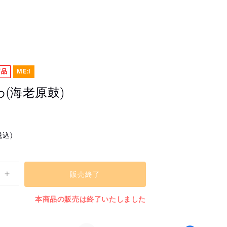
商品
ME:I
わ(海老原鼓)
税込)
販売終了
BIG
う
本商品の販売は終了いたしました
ち
わ
(海