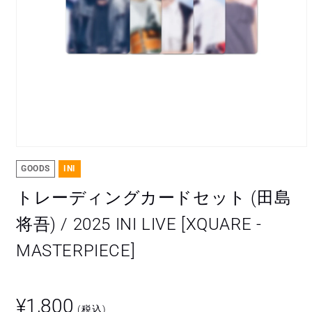
モ
ー
GOODS
INI
ダ
ル
トレーディングカードセット (田島
で
メ
将吾) / 2025 INI LIVE [XQUARE -
デ
ィ
MASTERPIECE]
ア
(1)
を
開
通
く
¥1,800
(税込)