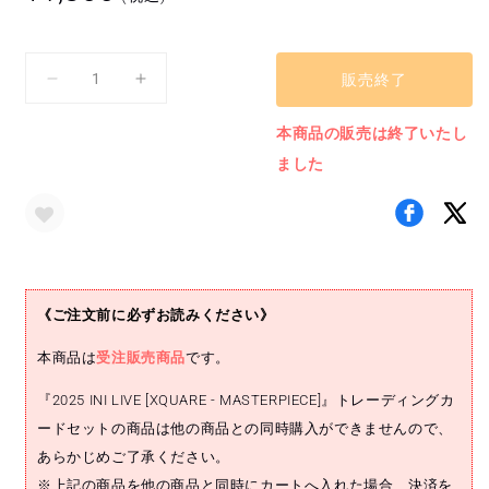
常
価
格
販売終了
ト
ト
レ
レ
本商品の販売は終了いたし
ー
ー
ました
デ
デ
ィ
ィ
ン
ン
グ
グ
カ
カ
ー
ー
《ご注文前に必ずお読みください》
ド
ド
セ
セ
本商品は
受注販売商品
です。
ッ
ッ
『2025 INI LIVE [XQUARE - MASTERPIECE]』トレーディングカ
ト
ト
(田
(田
ードセットの商品は他の商品との同時購入ができませんので、
島
島
あらかじめご了承ください。
将
将
※上記の商品を他の商品と同時にカートへ入れた場合、決済を