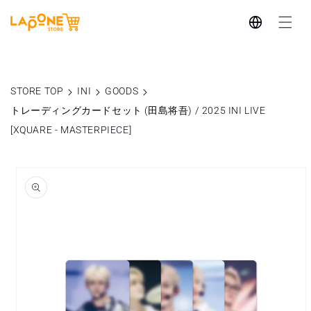
コンテ
言
ンツに
進む
語
STORE TOP
INI
GOODS
トレーディングカードセット (田島将吾) / 2025 INI LIVE
[XQUARE - MASTERPIECE]
商品情
報にス
キップ