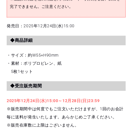
吾)
吾)
完了できません。ご注意ください。
/
/
2025
2025
INI
INI
発売日：2025年12月24日(水)15:00
LIVE
LIVE
[XQUARE
[XQUARE
◆商品詳細
-
-
MASTERPIECE]
MASTERPIECE]
の
の
・サイズ：約W55×H90mm
数
数
・素材：ポリプロピレン、紙
量
量
5枚1セット
を
を
減
増
◆受注販売期間
ら
や
す
す
2025年12月24日(水)15:00～12月28日(日)23:59
※販売期間中は何度でもご注文いただけますが、1回のお会計
毎に送料が発生いたします。あらかじめご了承ください。
※販売在庫数に上限はございません。