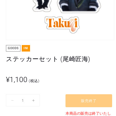
モ
ー
GOODS
INI
ダ
ル
ステッカーセット (尾崎匠海)
で
メ
デ
ィ
通
¥1,100
ア
(税込)
常
(1)
を
価
開
格
く
販売終了
ス
ス
テ
テ
本商品の販売は終了いたし
ッ
ッ