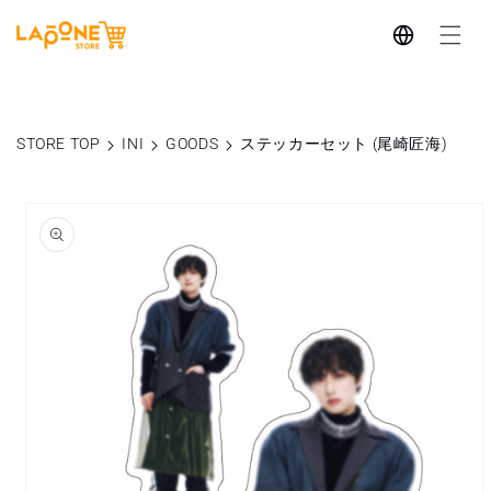
コンテ
言
ンツに
進む
語
STORE TOP
INI
GOODS
ステッカーセット (尾崎匠海)
商品情
報にス
キップ