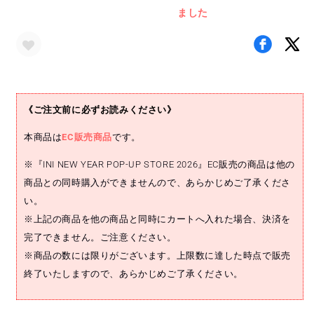
ました
カ
カ
ー
ー
セ
セ
ッ
ッ
ト
ト
(尾
(尾
《ご注文前に必ずお読みください》
崎
崎
匠
匠
本商品は
EC販売商品
です。
海)
海)
※『INI NEW YEAR POP-UP STORE 2026』EC販売の商品は他の
の
の
数
数
商品との同時購入ができませんので、あらかじめご了承くださ
量
量
い。
を
を
※上記の商品を他の商品と同時にカートへ入れた場合、決済を
減
増
完了できません。ご注意ください。
ら
や
※商品の数には限りがございます。上限数に達した時点で販売
す
す
終了いたしますので、あらかじめご了承ください。