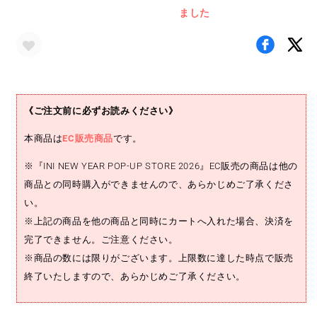
ました
ポ
ポ
ー
ー
チ
チ
の
の
数
数
量
量
《ご注文前に必ずお読みください》
を
を
減
増
本商品は
EC販売商品
です。
ら
や
※『INI NEW YEAR POP-UP STORE 2026』EC販売の商品は他の
す
す
商品との同時購入ができませんので、あらかじめご了承くださ
い。
※上記の商品を他の商品と同時にカートへ入れた場合、決済を
完了できません。ご注意ください。
※商品の数には限りがございます。上限数に達した時点で販売
終了いたしますので、あらかじめご了承ください。