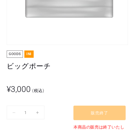
モ
ー
GOODS
INI
ダ
ル
ビッグポーチ
で
メ
デ
ィ
通
¥3,000
ア
(税込)
常
(1)
を
価
開
格
く
販売終了
ビ
ビ
ッ
ッ
本商品の販売は終了いたし
グ
グ