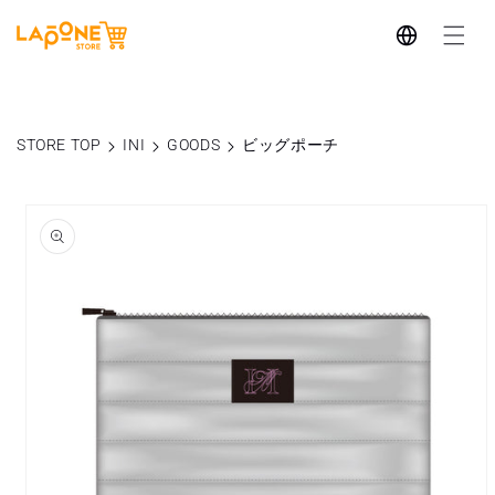
コンテ
言
ンツに
進む
語
STORE TOP
INI
GOODS
ビッグポーチ
商品情
報にス
キップ