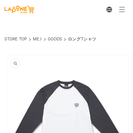
コンテ
言
ンツに
進む
語
STORE TOP
ME:I
GOODS
ロングTシャツ
商品情
報にス
キップ