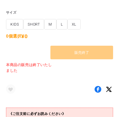
サイズ
KIDS
SHORT
M
L
XL
バ
バ
バ
バ
バ
¥0
リ
リ
リ
リ
リ
0個選択
エ
エ
エ
エ
エ
ー
ー
ー
ー
ー
販売終了
シ
シ
シ
シ
シ
ョ
ョ
ョ
ョ
ョ
ン
ン
ン
ン
ン
本商品の販売は終了いたし
は
は
は
は
は
ました
売
売
売
売
売
り
り
り
り
り
切
切
切
切
切
れ
れ
れ
れ
れ
て
て
て
て
て
い
い
い
い
い
る
る
る
る
る
《ご注文前に必ずお読みください》
か
か
か
か
か