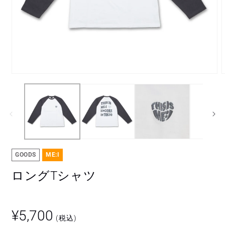
モ
ー
ダ
ル
で
メ
デ
ィ
ア
GOODS
ME:I
(1)
(
を
ロングTシャツ
開
く
¥5,700
(税込)