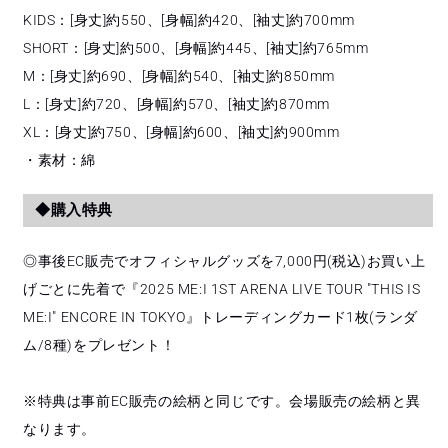
KIDS：[身丈]約550、[身幅]約420、[袖丈]約700mm
SHORT：[身丈]約500、[身幅]約445、[袖丈]約765mm
M：[身丈]約690、[身幅]約540、[袖丈]約850mm
L：[身丈]約720、[身幅]約570、[袖丈]約870mm
XL：[身丈]約750、[身幅]約600、[袖丈]約900mm
・素材：綿
◆購入特典
◎事後EC販売でオフィシャルグッズを7,000円(税込)お買い上
げごとに先着で『2025 ME:I 1ST ARENA LIVE TOUR "THIS IS
ME:I" ENCORE IN TOKYO』トレーディングカード1枚(ランダ
ム/8種)をプレゼント！
※特典は事前EC販売の絵柄と同じです。会場販売の絵柄と異
なります。