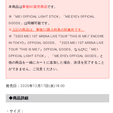
販
販
販
販
販
本商品は
事後EC販売商品
です。
売
売
売
売
売
で
で
で
で
で
※「ME:I OFFICIAL LIGHT STICK」「ME:EYE's OFFICIAL
き
き
き
き
き
GOODS」は同梱可能です。
ま
ま
ま
ま
ま
※
上記の商品は、事後EC購入特典の対象外です。
せ
せ
せ
せ
せ
※『2025 ME:I 1ST ARENA LIVE TOUR "THIS IS ME:I" ENCORE
ん
ん
ん
ん
ん
IN TOKYO』OFFICIAL GOODS、『2025 ME:I 1ST ARENA LIVE
TOUR "THIS IS ME:I"』OFFICIAL GOODS、ならびに「ME:I
OFFICIAL LIGHT STICK」、「ME:EYE's OFFICIAL GOODS」と
他の商品を一緒にカートに追加した場合、決済を完了すること
ができません。ご注意ください。
発売日：2025年12月17日(水)18:00
◆商品詳細
・サイズ：