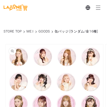
コンテ
言
ンツに
進む
語
STORE TOP
ME:I
GOODS
缶バッジ [ランダム/全16種]
商品情
報にス
キップ