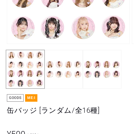
モ
ー
ダ
ル
で
メ
デ
ィ
ア
(1)
(
GOODS
ME:I
を
開
缶バッジ [ランダム/全16種]
く
通