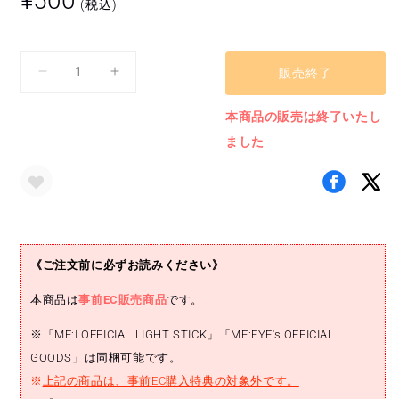
¥500
(税込)
常
価
格
販売終了
缶
缶
バ
バ
本商品の販売は終了いたし
ッ
ッ
ました
ジ
ジ
[ラ
[ラ
ン
ン
ダ
ダ
ム/
ム/
全
全
《ご注文前に必ずお読みください》
16
16
種]
種]
本商品は
事前EC販売商品
です。
の
の
数
数
※「ME:I OFFICIAL LIGHT STICK」「ME:EYE's OFFICIAL
量
量
GOODS」は同梱可能です。
を
を
※
上記の商品は、事前EC購入特典の対象外です。
減
増