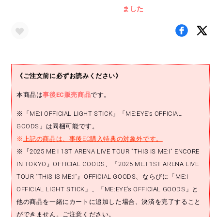
ました
ル
ル
ス
ス
タ
タ
ン
ン
ド
ド
(KEIKO)
(KEIKO)
《ご注文前に必ずお読みください》
の
の
数
数
本商品は
事後EC販売商品
です。
量
量
を
を
※「ME:I OFFICIAL LIGHT STICK」「ME:EYE's OFFICIAL
減
増
GOODS」は同梱可能です。
ら
や
※
上記の商品は、事後EC購入特典の対象外です。
す
す
※『2025 ME:I 1ST ARENA LIVE TOUR "THIS IS ME:I" ENCORE
IN TOKYO』OFFICIAL GOODS、『2025 ME:I 1ST ARENA LIVE
TOUR "THIS IS ME:I"』OFFICIAL GOODS、ならびに「ME:I
OFFICIAL LIGHT STICK」、「ME:EYE's OFFICIAL GOODS」と
他の商品を一緒にカートに追加した場合、決済を完了すること
ができません。ご注意ください。