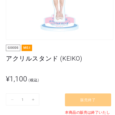
モ
ー
GOODS
ME:I
ダ
ル
アクリルスタンド (KEIKO)
で
メ
デ
ィ
通
¥1,100
ア
(税込)
常
(1)
を
価
開
格
く
販売終了
ア
ア
ク
ク
本商品の販売は終了いたし
リ
リ