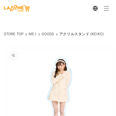
コンテ
言
ンツに
進む
語
STORE TOP
ME:I
GOODS
アクリルスタンド (KEIKO)
商品情
報にス
キップ