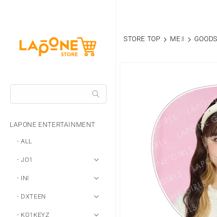
コンテ
ンツに
進む
STORE TOP
ME:I
GOOD
商品情
報にス
キップ
LAPONE ENTERTAINMENT
- ALL
- JO1
- INI
- DXTEEN
- KO1KEYZ