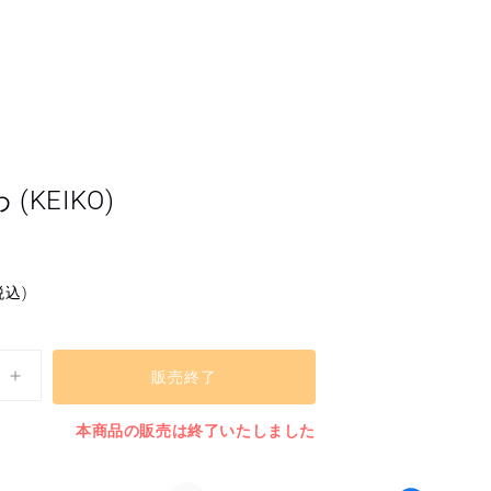
 (KEIKO)
税込)
販売終了
BIG
う
本商品の販売は終了いたしました
ち
わ
(KEIKO)