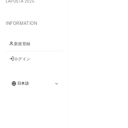
LAPOSTA 2025
INFORMATION
新規登録
ログイン
ロ
言
グ
日本語
イ
語
ン