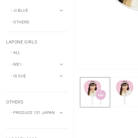
- JI BLUE
- OTHERS
LAPONE GIRLS
- ALL
- ME:I
モ
- IS:SUE
ー
ダ
ル
で
メ
OTHERS
デ
ィ
- PRODUCE 101 JAPAN
ア
(1)
を
開
く