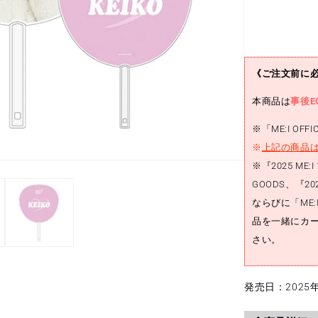
の
数
量
を
《ご注文前に
減
ら
本商品は
事後E
す
※「ME:I OFFI
※
上記の商品は
※『2025 ME:I 
GOODS、『2025 
ならびに「ME:I O
品を一緒にカ
さい。
発売日：2025年1