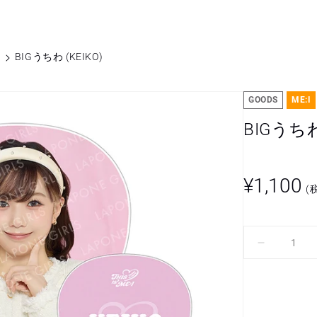
S
BIGうちわ (KEIKO)
GOODS
ME:I
BIGうちわ
通
¥1,100
(
常
価
格
BIG
う
ち
わ
(KEIKO)