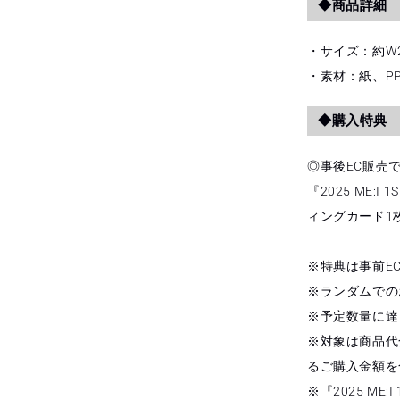
◆商品詳細
・サイズ：約W29
・素材：紙、P
◆購入特典
◎事後EC販売で
『2025 ME:I 1
ィングカード1枚
※特典は事前E
※ランダムでの
※予定数量に達
※対象は商品代
るご購入金額を
※『2025 ME:I