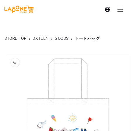
コンテ
言
ンツに
進む
語
STORE TOP
DXTEEN
GOODS
トートバッグ
商品情
報にス
キップ