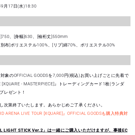
月17日(水)18:30
量
を
増
や
す
750、[身幅]630、[袖裄丈]550mm
別布]ポリエステル100%、[リブ]綿70%、ポリエステル30%
象のOFFICIAL GOODSを7,000円(税込)お買い上げごとに先着で
LIVE [XQUARE - MASTERPIECE]』トレーディングカード1枚(ランダ
をプレゼント！
し次第終了いたします。あらかじめご了承ください。
3RD ARENA LIVE TOUR [XQUARE]』OFFICIAL GOODSも購入特典対
CIAL LIGHT STICK Ver.2」は一緒にご購入いただけますが、事後EC