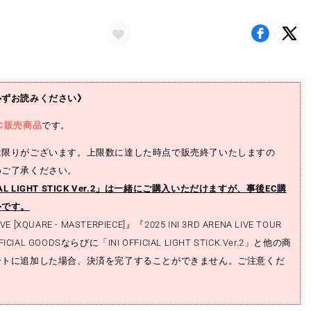
ュ
ユ
ニ
フ
ォ
ー
必ずお読みください》
ム
C販売商品
(池
です。
﨑
は限りがございます。上限数に達した時点で販売終了いたしますの
理
めご了承ください。
人)
ICIAL LIGHT STICK Ver.2」は一緒にご購入いただけますが、事後EC購
/
2025
外です。
INI
IVE [XQUARE - MASTERPIECE]』『2025 INI 3RD ARENA LIVE TOUR
LIVE
FICIAL GOODSならびに「INI OFFICIAL LIGHT STICK Ver.2」と他の商
[XQUARE
ートに追加した場合、決済を完了することができません。ご注意くだ
-
IECE]
MASTERPIECE]
の
数