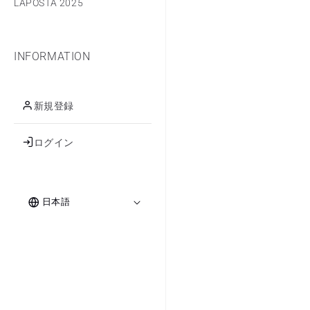
LAPOSTA 2025
INFORMATION
新規登録
ログイン
ロ
言
グ
日本語
イ
語
ン