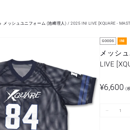
メッシュユニフォーム (池﨑理人) / 2025 INI LIVE [XQUARE - MAST
GOODS
INI
メッシュユ
LIVE [XQ
通
¥6,600
(
常
価
格
メ
ッ
シ