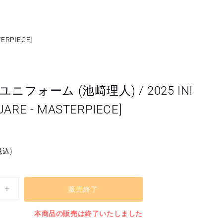
ERPIECE]
ニフォーム (池﨑理人) / 2025 INI
UARE - MASTERPIECE]
税込)
販売終了
メ
ッ
本商品の販売は終了いたしました
シ