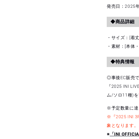
発売日：2025年9
量
を
◆商品詳細
減
ら
す
・サイズ：[着丈]
・素材：[本体・
◆特典情報
◎事後EC販売で対
『2025 INI 
ム/ソロ11種)
※予定数量に達
※『2025 INI 
象となります。
※
「INI OFFI