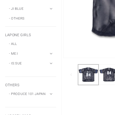
- JI BLUE
- OTHERS
LAPONE GIRLS
- ALL
- ME:I
モ
- IS:SUE
ー
ダ
ル
で
メ
OTHERS
デ
ィ
- PRODUCE 101 JAPAN
ア
(1)
を
開
く