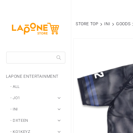
コンテ
ンツに
進む
STORE TOP
INI
GOODS
商品情
報にス
キップ
LAPONE ENTERTAINMENT
- ALL
- JO1
- INI
- DXTEEN
- KO1KEYZ