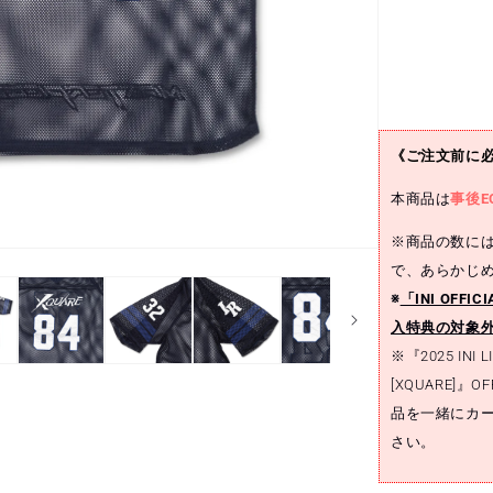
ュ
ユ
ニ
フ
ォ
ー
《ご注文前に
ム
本商品は
(池
事後E
﨑
※商品の数に
理
で、あらかじ
人)
※
「INI OFF
/
2025
入特典の対象
INI
※『2025 INI L
LIVE
[XQUARE]』OF
[XQUARE
品を一緒にカ
-
MASTERP
さい。
の
数