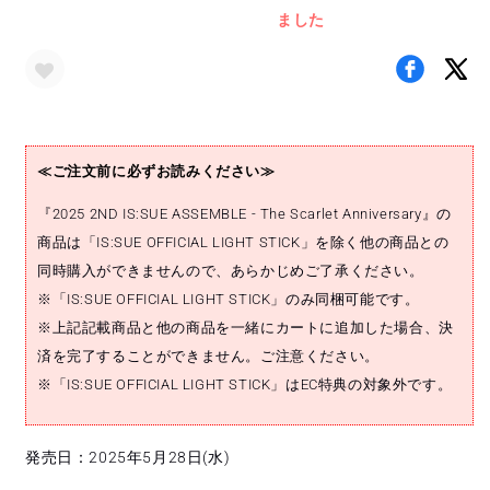
ました
ル
ル
ス
ス
タ
タ
ン
ン
ド
ド
(YUUKI)
(YUUKI)
≪ご注文前に必ずお読みください≫
の
の
数
数
『2025 2ND IS:SUE ASSEMBLE - The Scarlet Anniversary』の
量
量
商品は「IS:SUE OFFICIAL LIGHT STICK」を除く他の商品との
を
を
同時購入ができませんので、あらかじめご了承ください。
減
増
※「IS:SUE OFFICIAL LIGHT STICK」のみ同梱可能です。
ら
や
※上記記載商品と他の商品を一緒にカートに追加した場合、決
す
す
済を完了することができません。ご注意ください。
※「IS:SUE OFFICIAL LIGHT STICK」はEC特典の対象外です。
発売日：2025年5月28日(水)