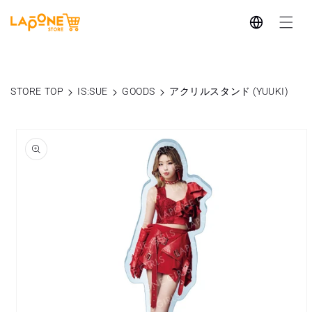
コンテ
言
ンツに
進む
語
STORE TOP
IS:SUE
GOODS
アクリルスタンド (YUUKI)
商品情
報にス
キップ