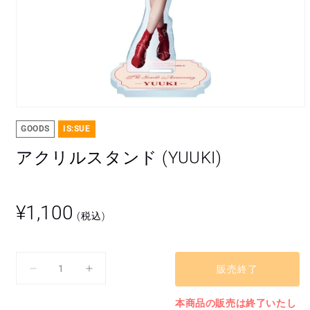
モ
ー
GOODS
IS:SUE
ダ
ル
アクリルスタンド (YUUKI)
で
メ
デ
ィ
通
¥1,100
ア
(税込)
常
(1)
を
価
開
格
く
販売終了
ア
ア
ク
ク
本商品の販売は終了いたし
リ
リ