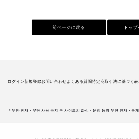
前ページに戻る
トップ
ログイン
新規登録
お問い合わせ
よくある質問
特定商取引法に基づく表
＊무단 전재・무단 사용 금지 본 사이트의 화상・문장 등의 무단 전재・복제 