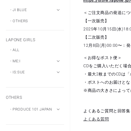
https://store.lapone.jp
- JI BLUE
＜ご注文商品の発送につ
【一次販売】
- OTHERS
2025年10月15日(水)
【二次販売】
LAPONE GIRLS
12月8日(月)00:00
- ALL
＜お得なポスト便＞
- ME:I
CDをご購入いただく場
- IS:SUE
・最大2枚までのCDは
・ポストへのお届けとな
※商品の大きさによって
OTHERS
- PRODUCE 101 JAPAN
よくあるご質問と回答集
よくある質問