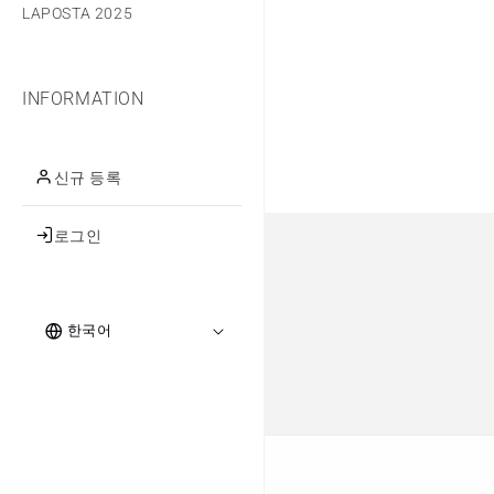
LAPOSTA 2025
INFORMATION
신규 등록
로그인
로
언
그
한국어
인
어